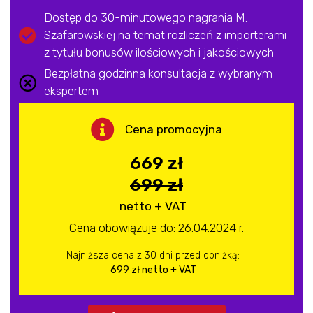
Dostęp do 30-minutowego nagrania M.
Szafarowskiej na temat rozliczeń z importerami
z tytułu bonusów ilościowych i jakościowych
Bezpłatna godzinna konsultacja z wybranym
ekspertem
Cena promocyjna
669 zł
699 zł
netto + VAT
Cena obowiązuje do: 26.04.2024 r.
Najniższa cena z 30 dni przed obniżką:
699 zł netto + VAT