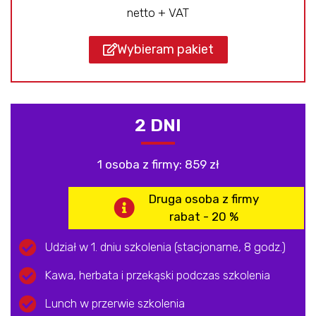
netto + VAT
Wybieram pakiet
2 DNI
1 osoba z firmy: 859 zł
Druga osoba z firmy
rabat - 20 %
Udział w 1. dniu szkolenia (stacjonarne, 8 godz.)
Kawa, herbata i przekąski podczas szkolenia
Lunch w przerwie szkolenia