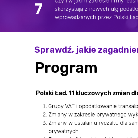
Czy i w jakim zakresie firmy lea
7
skorzystają z nowych ulg podatk
wprowadzanych przez Polski Ła
Sprawdź, jakie zagadnie
Program
Polski Ład. 11 kluczowych zmian d
Grupy VAT i opodatkowanie transakc
Zmiany w zakresie prywatnego wy
Zmiany w ustalaniu ryczałtu dla 
prywatnych