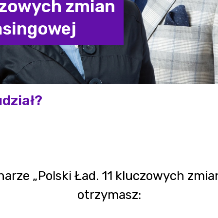
uczowych zmian
asingowej
udział?
narze „Polski Ład. 11 kluczowych zmian
otrzymasz: