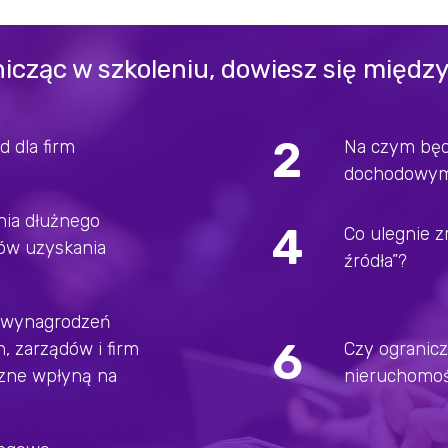
icząc w szkoleniu, dowiesz się między
2
d dla firm
Na czym będ
dochodowy
nia dłużnego
4
Co ulegnie z
tów uzyskania
źródła”?
 wynagrodzeń
6
 zarządów i firm
Czy ogranicz
zne wpłyną na
nieruchomoś