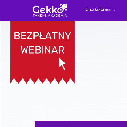
O szkoleniu →