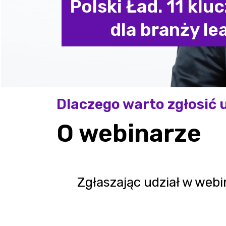
Polski Ład. 11 kl
dla branży le
Dlaczego warto zgłosić 
O webinarze
Zgłaszając udział w webi