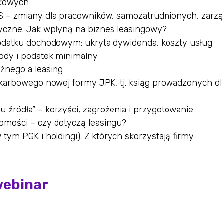
wkowych
US – zmiany dla pracowników, samozatrudnionych, zarz
yczne. Jak wpłyną na biznes leasingowy?
odatku dochodowym: ukryta dywidenda, koszty usług
ody i podatek minimalny
użnego a leasing
karbowego nowej formy JPK, tj. ksiąg prowadzonych dl
 źródła” – korzyści, zagrożenia i przygotowanie
homości – czy dotyczą leasingu?
 tym PGK i holdingi). Z których skorzystają firmy
webinar