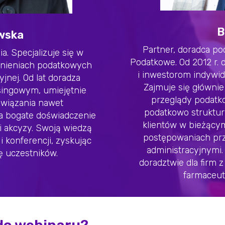
B
wska
Partner, doradca p
. Specjalizuje się w
Podatkowe. Od 2012 r.
dnieniach podatkowych
i inwestorom indywid
nej. Od lat doradza
Zajmuje się główni
singowym, umiejętnie
przeglądy podat
wiązania nawet
podatkowo struktury
a bogate doświadczenie
klientów w bieżącym
 i akcyzy. Swoją wiedzą
postępowaniach prz
 i konferencji, zyskując
administracyjnymi.
ę uczestników.
doradztwie dla firm 
farmaceut