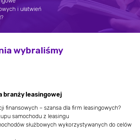
singowe
owych i ułatwień
d?
nia wybraliśmy
la branży leasingowej
ji finansowych – szansa dla firm leasingowych?
kupu samochodu z leasingu
samochodów służbowych wykorzystywanych do celów