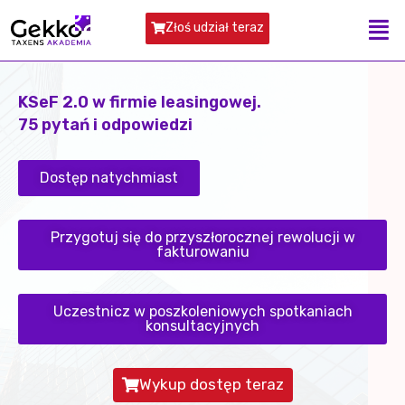
Złoś udział teraz
KSeF 2.0 w firmie leasingowej.
75 pytań i odpowiedzi
Dostęp natychmiast
Przygotuj się do przyszłorocznej rewolucji w
fakturowaniu
Uczestnicz w poszkoleniowych spotkaniach
konsultacyjnych
Wykup dostęp teraz