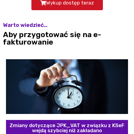
Wykup dostęp teraz
Warto wiedzieć…
Aby przygotować się na e-
fakturowanie
Zmiany dotyczące JPK_VAT w związku z KSeF
wejdą szybciej niż zakładano