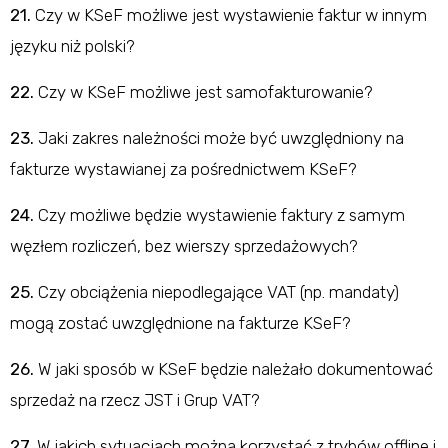
21.
Czy w KSeF możliwe jest wystawienie faktur w innym
języku niż polski?
22.
Czy w KSeF możliwe jest samofakturowanie?
23.
Jaki zakres należności może być uwzględniony na
fakturze wystawianej za pośrednictwem KSeF?
24.
Czy możliwe będzie wystawienie faktury z samym
węzłem rozliczeń, bez wierszy sprzedażowych?
25.
Czy obciążenia niepodlegające VAT (np. mandaty)
mogą zostać uwzględnione na fakturze KSeF?
26.
W jaki sposób w KSeF będzie należało dokumentować
sprzedaż na rzecz JST i Grup VAT?
27.
W jakich sytuacjach można korzystać z trybów offline i